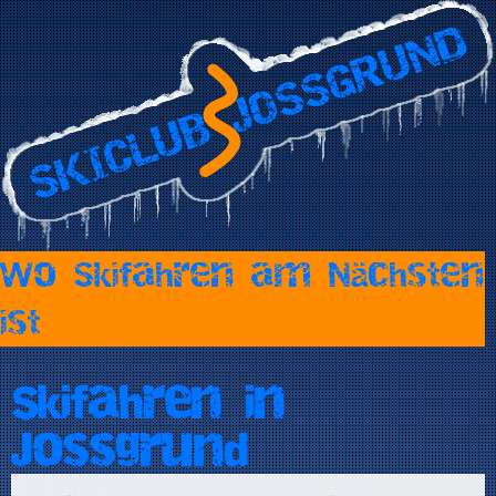
Jump to navigation
Wo Skifahren am Nächsten
ist
Skifahren in
Jossgrund